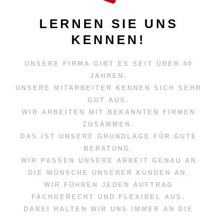
LERNEN SIE UNS
KENNEN!
UNSERE FIRMA GIBT ES SEIT ÜBER 40
JAHREN.
UNSERE MITARBEITER KENNEN SICH SEHR
GUT AUS.
WIR ARBEITEN MIT BEKANNTEN FIRMEN
ZUSAMMEN.
DAS IST UNSERE GRUNDLAGE FÜR GUTE
BERATUNG.
WIR PASSEN UNSERE ARBEIT GENAU AN
DIE WÜNSCHE UNSERER KUNDEN AN.
WIR FÜHREN JEDEN AUFTRAG
FACHGERECHT UND FLEXIBEL AUS.
DABEI HALTEN WIR UNS IMMER AN DIE