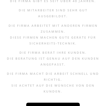
DIE FIRMA GIBT ES SEIT ÜBER 40 JAHREN.
DIE MITARBEITER SIND SEHR GUT
AUSGEBILDET.
DIE FIRMA ARBEITET MIT ANDEREN FIRMEN
ZUSAMMEN.
DIESE FIRMEN MACHEN GUTE GERÄTE FÜR
SICHERHEITS-TECHNIK.
DIE FIRMA BERÄT IHRE KUNDEN.
DIE BERATUNG IST GENAU AUF DEN KUNDEN
ANGEPASST.
DIE FIRMA MACHT DIE ARBEIT SCHNELL UND
RICHTIG.
SIE ACHTET AUF DIE WÜNSCHE VON DEN
KUNDEN.